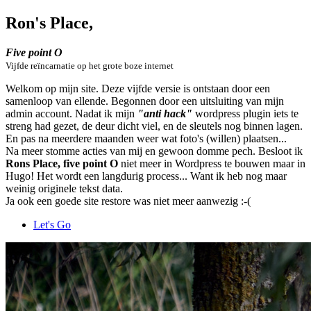
Ron's Place,
Five point O
Vijfde reïncarnatie op het grote boze internet
Welkom op mijn site. Deze vijfde versie is ontstaan door een
samenloop van ellende. Begonnen door een uitsluiting van mijn
admin account. Nadat ik mijn
"anti hack"
wordpress plugin iets te
streng had gezet, de deur dicht viel, en de sleutels nog binnen lagen.
En pas na meerdere maanden weer wat foto's (willen) plaatsen...
Na meer stomme acties van mij en gewoon domme pech. Besloot ik
Rons Place, five point O
niet meer in Wordpress te bouwen maar in
Hugo! Het wordt een langdurig process... Want ik heb nog maar
weinig originele tekst data.
Ja ook een goede site restore was niet meer aanwezig :-(
Let's Go